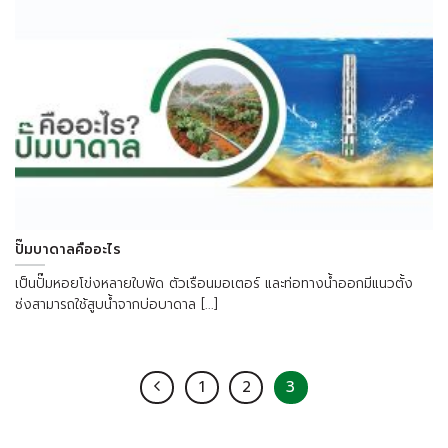
ปั๊มบาดาลคืออะไร
เป็นปั๊มหอยโข่งหลายใบพัด ตัวเรือนมอเตอร์ และท่อทางน้ำออกมีแนวตั้ง
ซ่งสามารถใช้สูบน้ำจากบ่อบาดาล [...]
1
2
3