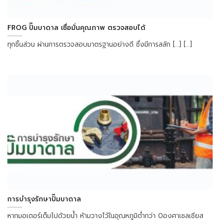
FROG ปั๊มบาดาล เชื่อมั่นคุณภาพ ตรวจสอบได้
ทุกชิ้นส่วน ผ่านการตรวจสอบมาตรฐานอย่างดี ซึ่งมีการสลัก [...] [...]
การบำรุงรักษาปั๊มบาดาล
หากมอเตอร์เต็มไปด้วยน้ำ ห้ามวางไว้ในอุณหภูมิต่ำกว่า 0องศาเซลเซียส