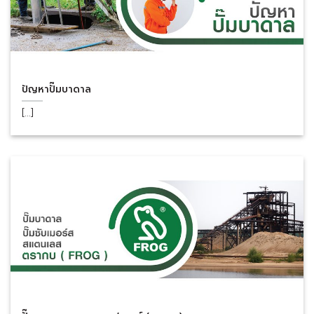
ปัญหาปั๊มบาดาล
[...]