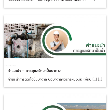
คำแนะนำ – การดูแลรักษาปั๊มบาดาล
คำแนะนำการติดตั้งปั๊มบาดาล บ่อบาดาลควรกรุผนังบ่อ เพื่อป [...] [...]