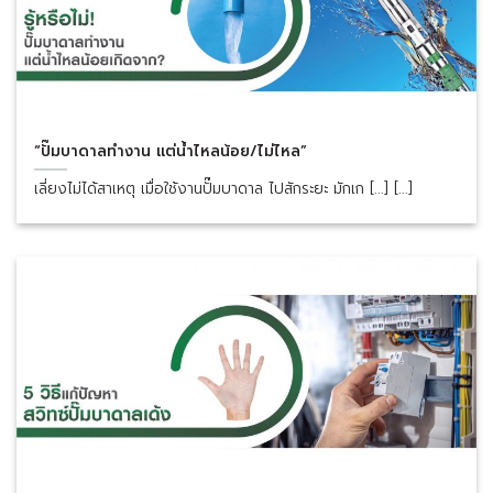
“ปั๊มบาดาลทำงาน แต่น้ำไหลน้อย/ไม่ไหล”
เลี่ยงไม่ได้สาเหตุ เมื่อใช้งานปั๊มบาดาล ไปสักระยะ มักเก [...] [...]