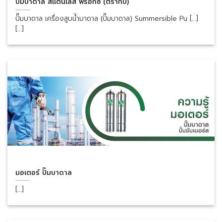
ปั๊มบาดาล สแตนเลส ฟรอกซ์ (ตรากบ)
ปั๊มบาดาล เครื่องสูบน้ำบาดาล (ปั๊มบาดาล) Summersible Pu [...]
[...]
มอเตอร์ ปั๊มบาดาล
[...]