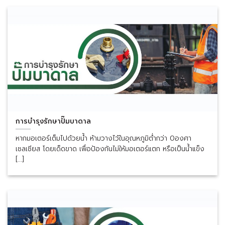
การบำรุงรักษาปั๊มบาดาล
หากมอเตอร์เต็มไปด้วยน้ำ ห้ามวางไว้ในอุณหภูมิต่ำกว่า 0องศา
เซลเซียส โดยเด็ดขาด เพื่อป้องกันไม่ให้มอเตอร์แตก หรือเป็นน้ำแข็ง
[...]