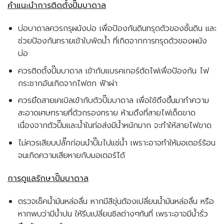
คำแนะนำการติดตั้งปั๊มบาดาล
บ่อบาดาลควรกรุผนังบ่อ เพื่อป้องกันดินทรุดตัวของชั้นดิน และ
ช่วยป้องกันทรายเข้าใบพัดน้ำ ที่เกิดจากการทรุดตัวของผนัง
บ่อ
ควรติดตั้งปั๊มบาดาล เข้ากับแบรคเกอร์ตัดไฟเพื่อป้องกัน ไฟ
กระชากอันเกิดจากไฟตก ฟ้าผ่า
ควรยึดสายเคเบิลเข้ากับตัวปั๊มบาดาล เพื่อใช้ดึงขึ้นมาทำความ
สะอาดเศษทรายที่ตัวกรองทราย ห้ามดึงที่สายไฟเด็ดขาด
เนื่องจากตัวปั๊มและน้ำในท่อส่งมีน้ำหนักมาก จะทำให้สายไฟขาด
ไม่ควรเสียบปลั๊กก่อนนำปั๊มไปแช่น้ำ เพราะอาจทำให้มอเตอร์ร้อน
จนเกิดความเสียหายกับมอเตอร์ได้
การดูแลรักษาปั๊มบาดาล
ตรวจเช็คน้ำมันหล่อลื่น หากมีสีขุ่นต้องเปลี่ยนน้ำมันหล่อลื่น หรือ
หากพบว่ามีน้ำปน ให้รีบเปลี่ยนซิลต่างๆทันที่ เพราะอาจมีน้ำรั่ว