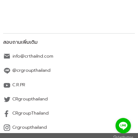
สอบถามเพิ่มเติม
info@crthailnd.com
@crgroupthailand
C.R.PR
CRgroupthailand
CRgroupThailand
Crgroupthailand