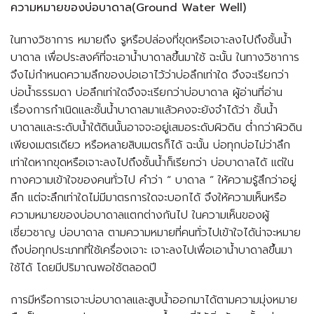
ความหมายของบ่อบาดาล(Ground Water Well)
ในทางวิชาการ หมายถึง รูหรือปล่องที่ขุดหรือเจาะลงไปถึงชั้นน้ำ
บาดาล เพื่อประสงค์ที่จะเอาน้ำบาดาลขึ้นมาใช้ ฉะนั้น ในทางวิชาการ
จึงไม่กำหนดความลึกของบ่อเอาไว้ว่าบ่อลึกเท่าใด จึงจะเรียกว่า
บ่อน้ำธรรมดา บ่อลึกเท่าใดจึงจะเรียกว่าบ่อบาดาล ผู้อ่านที่อ่าน
เรื่องการกำเนิดและชั้นน้ำบาดาลมาแล้วคงจะยังจำได้ว่า ชั้นน้ำ
บาดาลและระดับน้ำใต้ดินนั้นอาจจะอยู่เสมอระดับผิวดิน ต่ำกว่าผิวดิน
เพียงเมตรเดียว หรือหลายสิบเมตรก็ได้ ฉะนั้น บ่อทุกบ่อไม่ว่าลึก
เท่าใดหากขุดหรือเจาะลงไปถึงชั้นน้ำก็เรียกว่า บ่อบาดาลได้ แต่ใน
ทางความเข้าใจของคนทั่วไป คำว่า “ บาดาล ” ให้ความรู้สึกว่าอยู่
ลึก แต่จะลึกเท่าใดไม่มีมาตรการใดจะบอกได้ จึงให้ความเห็นหรือ
ความหมายของบ่อบาดาลแตกต่างกันไป ในความเห็นของผู้
เชี่ยวชาญ บ่อบาดาล ตามความหมายที่คนทั่วไปเข้าใจได้น่าจะหมาย
ถึงบ่อทุกประเภทที่ใช้เครื่องเจาะ เจาะลงไปเพื่อเอาน้ำบาดาลขึ้นมา
ใช้ได้ โดยมีปริมาณพอใช้ตลอดปี
การมีหรือการเจาะบ่อบาดาลและสูบน้ำออกมาได้ตามความมุ่งหมาย