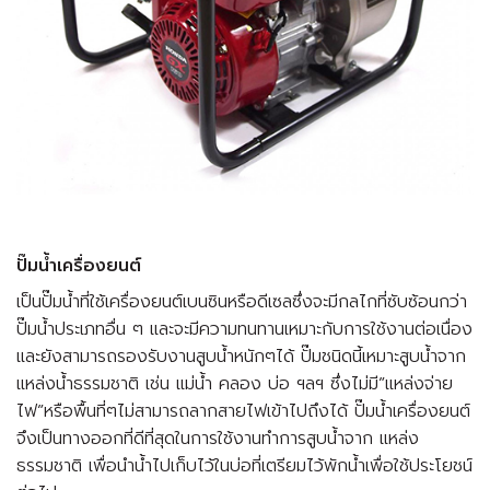
ปั๊มน้ำเครื่องยนต์
เป็นปั๊มน้ำที่ใช้เครื่องยนต์เบนซินหรือดีเซลซึ่งจะมีกลไกที่ซับซ้อนกว่า
ปั๊มน้ำประเภทอื่น ๆ และจะมีความทนทานเหมาะกับการใช้งานต่อเนื่อง
และยังสามารถรองรับงานสูบน้ำหนักๆได้ ปั๊มชนิดนี้เหมาะสูบน้ำจาก
แหล่งน้ำธรรมชาติ เช่น แม่น้ำ คลอง บ่อ ฯลฯ ซึ่งไม่มี”แหล่งจ่าย
ไฟ”หรือพื้นที่ๆไม่สามารถลากสายไฟเข้าไปถึงได้ ปั๊มน้ำเครื่องยนต์
จึงเป็นทางออกที่ดีที่สุดในการใช้งานทำการสูบน้ำจาก แหล่ง
ธรรมชาติ เพื่อนำน้ำไปเก็บไว้ในบ่อที่เตรียมไว้พักน้ำเพื่อใช้ประโยชน์