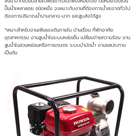
ส่งน้ำจากส่วนปลายใบพัดเข้าไปในโพรงหอยโข่ง ปั๊มหอยโข่งเป็น
ปั๊มน้ำเพลาลอย ชนิดหนึ่ง จะเหมาะกับงานที่ต้องการน้ำสะอาดทั่วไป
ต้องการปริมาณน้ำปานกลาง-มาก และสูบส่งได้สูง
*เหมาะสำหรับงานเพิ่มแรงดันภายใน บ้านเรือน ที่พักอาศัย
อุตสาหกรรม งานสูบน้ำในระบบหล่อเย็น เปลี่ยนถ่ายความร้อน งาน
สูบน้ำในสวนหย่อมหรือการเกษตร ระบบบำบัดน้ำ งานชลประทาน
เป็นต้น