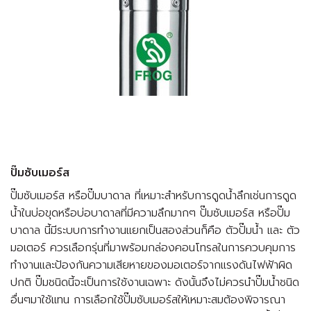
ปั๊มซับเมอร์ส
ปั๊มซับเมอร์ส หรือปั๊มบาดาล ที่เหมาะสำหรับการดูดน้ำลึกเช่นการดูด
น้ำในบ่อขุดหรือบ่อบาดาลที่มีความลึกมากๆ ปั๊มซับเมอร์ส หรือปั๊ม
บาดาล นี้มีระบบการทำงานแยกเป็นสองส่วนก็คือ ตัวปั๊มน้ำ และ ตัว
มอเตอร์ ควรเลือกรุ่นที่มาพร้อมกล่องคอนโทรลในการควบคุมการ
ทำงานและป้องกันความเสียหายของมอเตอร์จากแรงดันไฟฟ้าผิด
ปกติ ปั๊มชนิดนี้จะเป็นการใช้งานเฉพาะ ดังนั้นจึงไม่ควรนำปั๊มน้ำชนิด
อื่นๆมาใช้แทน การเลือกใช้ปั๊มซับเมอร์สให้เหมาะสมต้องพิจารณา