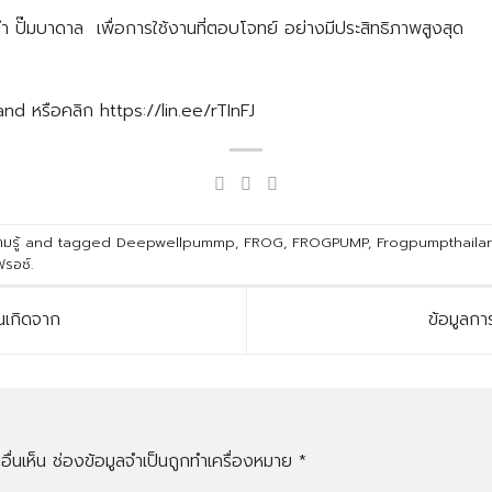
ำ ปั๊มบาดาล เพื่อการใช้งานที่ตอบโจทย์ อย่างมีประสิทธิภาพสูงสุด
land หรือคลิก
https://lin.ee/rTInFJ
มรู้
and tagged
Deepwellpummp
,
FROG
,
FROGPUMP
,
Frogpumpthaila
ฟรอซ์
.
นเกิดจาก
ข้อมูลกา
ื่นเห็น
ช่องข้อมูลจำเป็นถูกทำเครื่องหมาย
*