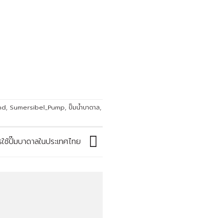
nd
,
Sumersibel_Pump
,
ปั๊มน้ำบาดาล
,
รใช้ปั๊มบาดาลในประเทศไทย