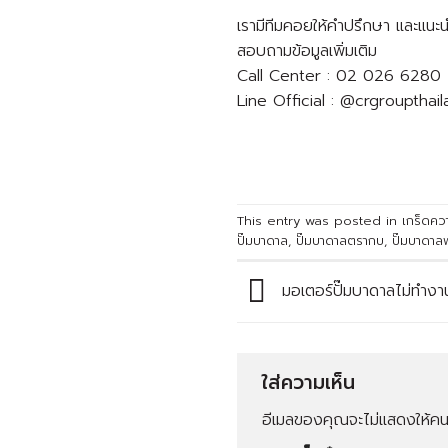
เรามีทีมคอยให้คำปรึกษา และแนะน
สอบถามข้อมูลเพิ่มเติม
Call Center : 02 026 6280
Line Official : @crgroupthai
This entry was posted in
เกร็ดควา
ปั๊มบาดาล
,
ปั๊มบาดาลตรากบ
,
ปั๊มบาดาล
มอเตอร์ปั๊มบาดาลไม่ทำงา
ใส่ความเห็น
อีเมลของคุณจะไม่แสดงให้คนอ